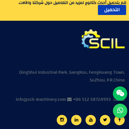
قم بتحميل أحدث كتالوج لمزيد من التفاصيل حول شركتنا والاَلات.
التحميل
QingShui Industrial Park, GangKou, FengHuang Town,
SuZhou, P.R.China
هاتف:
+86 512 58724993
info@scil-machinery.com