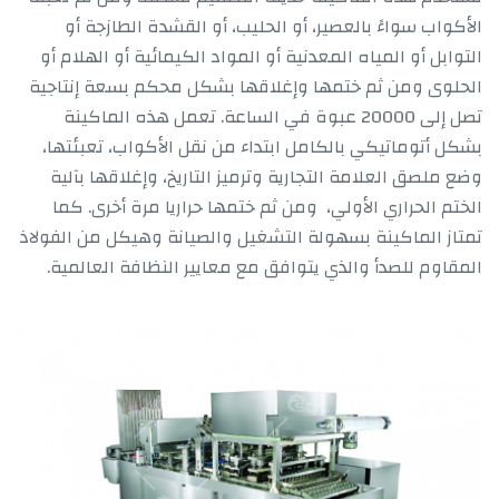
الأكواب سواءً بالعصير، أو الحليب، أو القشدة الطازجة أو
التوابل أو المياه المعدنية أو المواد الكيمائية أو الهلام أو
الحلوى ومن ثم ختمها وإغلاقها بشكل محكم بسعة إنتاجية
تصل إلى 20000 عبوة في الساعة. تعمل هذه الماكينة
بشكل أتوماتيكي بالكامل ابتداء من نقل الأكواب، تعبئتها،
وضع ملصق العلامة التجارية وترميز التاريخ، وإغلاقها بآلية
الختم الحراري الأولي، ومن ثم ختمها حراريا مرة أخرى. كما
تمتاز الماكينة بسهولة التشغيل والصيانة وهيكل من الفولاذ
المقاوم للصدأ والذي يتوافق مع معايير النظافة العالمية.