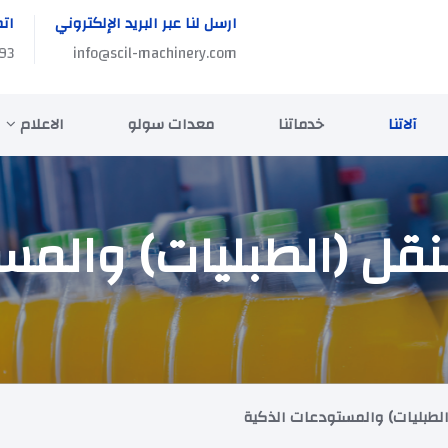
ارسل لنا عبر البريد الإلكتروني
اتص
93
info@scil-machinery.com
آلاتنا
خدماتنا
معدات سولو
الاعلام
النقل (الطبليات) والم
الطبليات) والمستودعات الذكية