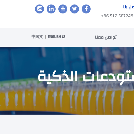
ل بنا
+86 512 587249
تواصل معنا
ENGLISH
|
中国文
ستودعات الذكية